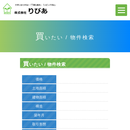
買
いたい / 物件検索
買
いたい / 物件検索
価格
土地面積
建物面積
構造
築年月
取引形態